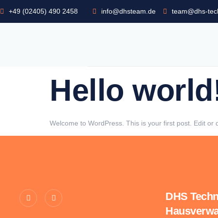
+49 (02405) 490 2458
info@dhsteam.de
team@dhs-tech
Hello world
Welcome to WordPress. This is your first post. Edit or de
DHS Techn
Hausverwa