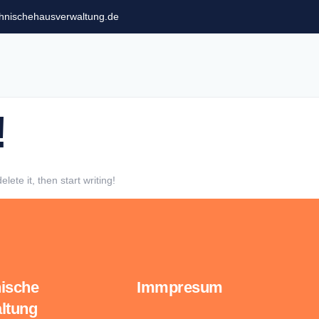
nischehausverwaltung.de
!
lete it, then start writing!
ische
Immpresum
ltung